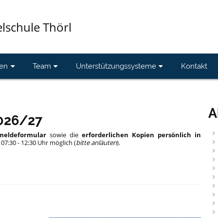
elschule Thörl
en
Team
Unterstützungssysteme
Kontakt
A
026/27
meldeformular
sowie die
erforderlichen Kopien
persönlich in
07:30 - 12:30
Uhr
möglich (
bitte anläuten
).