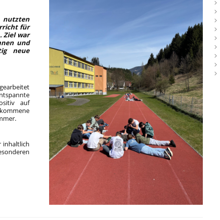
 nutzten
richt für
 Ziel war
innen und
tig neue
gearbeitet
entspannte
sitiv auf
llkommene
immer.
inhaltlich
esonderen