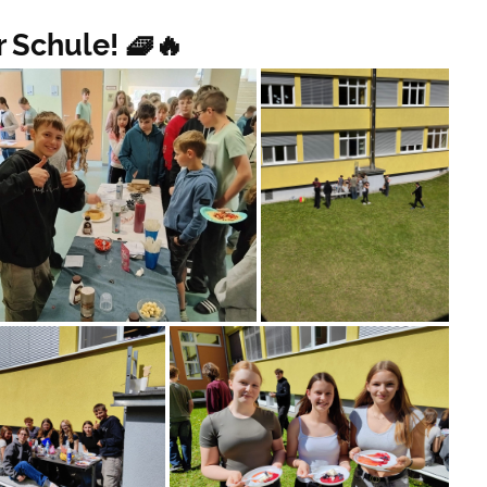
 Schule! 🧇🔥