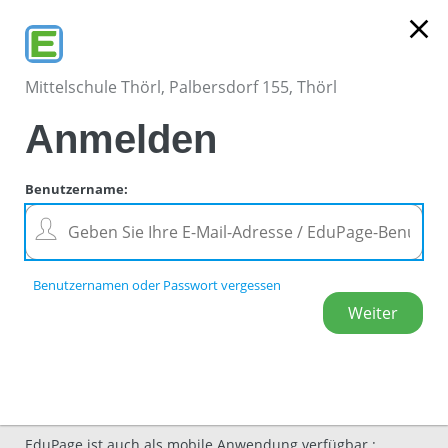
close
Mittelschule Thörl, Palbersdorf 155, Thörl
Anmelden
Benutzername
:
Benutzernamen oder Passwort vergessen
EduPage ist auch als mobile Anwendung verfügbar.
: