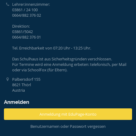
Lehrer:innenzimmer:
03861 / 24 100
0664/882 376 02
Direktion:
03861/5042
0664/882 376 01
Tel. Erreichbarkeit von 07:20 Uhr - 13:25 Uhr.
Das Schulhaus ist aus Sicherheitsgründen verschlossen.
Für Termine wird eine Anmeldung erbeten: telefonisch, per Mail
oder via SchoolFox (für Eltern).
Palbersdorf 155
8621 Thörl
Austria
Anmelden
Anmeldung mit EduPage-Konto
Benutzernamen oder Passwort vergessen