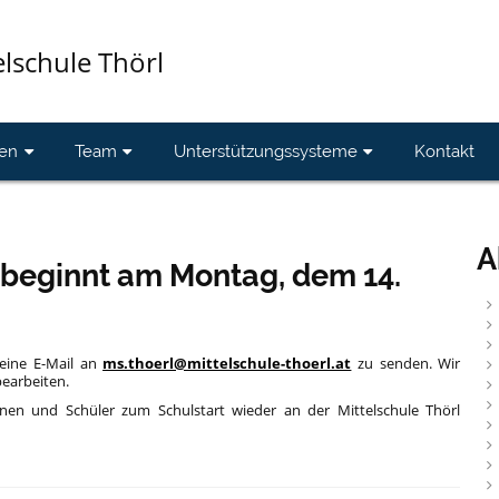
elschule Thörl
en
Team
Unterstützungssysteme
Kontakt
A
 beginnt am Montag, dem 14.
 eine E-Mail an
ms.thoerl@mittelschule-thoerl.at
zu senden. Wir
bearbeiten.
nnen und Schüler zum Schulstart wieder an der Mittelschule Thörl